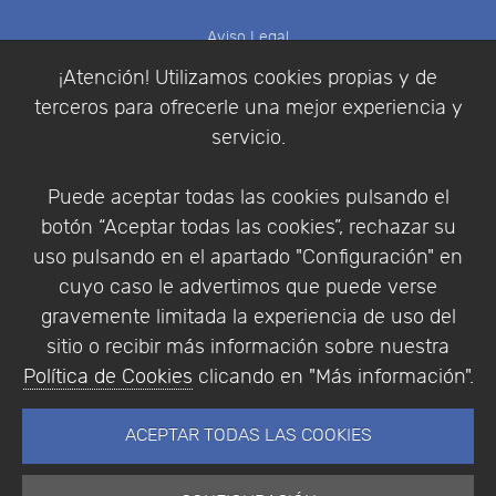
Aviso Legal
Política de Cookies
¡Atención! Utilizamos cookies propias y de
Política de Privacidad
terceros para ofrecerle una mejor experiencia y
Condiciones de compra
servicio.
Identificarse
Registrarse
Puede aceptar todas las cookies pulsando el
botón “Aceptar todas las cookies”, rechazar su
uso pulsando en el apartado "Configuración" en
cuyo caso le advertimos que puede verse
Empresa
|
Aviso Legal
|
Política de Privacidad
|
gravemente limitada la experiencia de uso del
Política de Cookies
sitio o recibir más información sobre nuestra
© Copyright 1994 - 2026. Addlink Software
Política de Cookies
clicando en "Más información".
Científico, S.L.
Distribuidor de soluciones software para España y
ACEPTAR TODAS LAS COOKIES
Portugal.