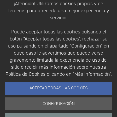
Política de Cookies
¡Atención! Utilizamos cookies propias y de
Política de Privacidad
terceros para ofrecerle una mejor experiencia y
Condiciones de compra
servicio.
Identificarse
Registrarse
Puede aceptar todas las cookies pulsando el
botón “Aceptar todas las cookies”, rechazar su
uso pulsando en el apartado "Configuración" en
cuyo caso le advertimos que puede verse
Empresa
|
Aviso Legal
|
Política de Privacidad
|
gravemente limitada la experiencia de uso del
Política de Cookies
sitio o recibir más información sobre nuestra
© Copyright 1994 - 2026. Addlink Software
Política de Cookies
clicando en "Más información".
Científico, S.L.
Distribuidor de soluciones software para España y
ACEPTAR TODAS LAS COOKIES
Portugal.
CONFIGURACIÓN