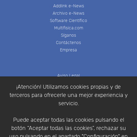
Addlink e-News
Archivo e-News
Software Científico
Multifisica.com
Síganos
Contáctenos
Empresa
Aviso Legal
Política de Cookies
¡Atención! Utilizamos cookies propias y de
Política de Privacidad
terceros para ofrecerle una mejor experiencia y
Condiciones de compra
servicio.
Identificarse
Registrarse
Puede aceptar todas las cookies pulsando el
botón “Aceptar todas las cookies”, rechazar su
uso pulsando en el apartado "Configuración" en