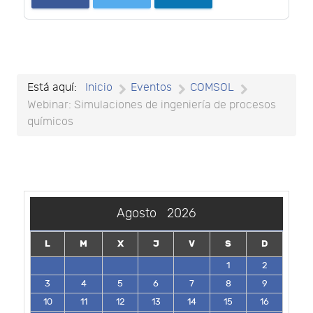
Está aquí:
Inicio
Eventos
COMSOL
Webinar: Simulaciones de ingeniería de procesos
químicos
Agosto
2026
L
M
X
J
V
S
D
1
2
3
4
5
6
7
8
9
10
11
12
13
14
15
16