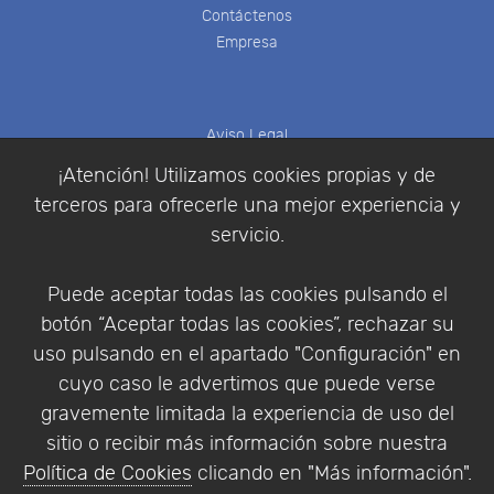
Contáctenos
Empresa
Aviso Legal
Política de Cookies
¡Atención! Utilizamos cookies propias y de
Política de Privacidad
terceros para ofrecerle una mejor experiencia y
Condiciones de compra
servicio.
Identificarse
Registrarse
Puede aceptar todas las cookies pulsando el
botón “Aceptar todas las cookies”, rechazar su
uso pulsando en el apartado "Configuración" en
cuyo caso le advertimos que puede verse
Empresa
|
Aviso Legal
|
Política de Privacidad
|
gravemente limitada la experiencia de uso del
Política de Cookies
sitio o recibir más información sobre nuestra
© Copyright 1994 - 2026. Addlink Software
Política de Cookies
clicando en "Más información".
Científico, S.L.