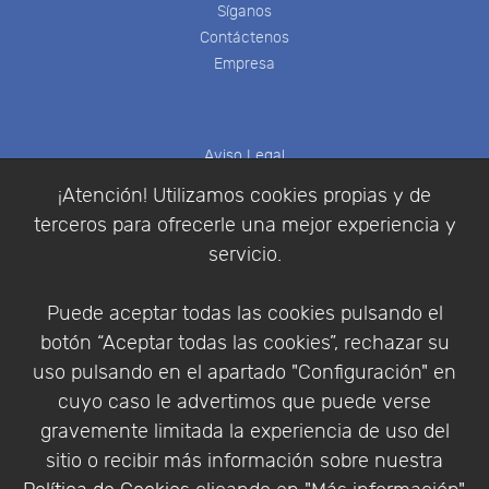
Síganos
Contáctenos
Empresa
Aviso Legal
Política de Cookies
¡Atención! Utilizamos cookies propias y de
Política de Privacidad
terceros para ofrecerle una mejor experiencia y
Condiciones de compra
servicio.
Identificarse
Registrarse
Puede aceptar todas las cookies pulsando el
botón “Aceptar todas las cookies”, rechazar su
uso pulsando en el apartado "Configuración" en
cuyo caso le advertimos que puede verse
Empresa
|
Aviso Legal
|
Política de Privacidad
|
gravemente limitada la experiencia de uso del
Política de Cookies
sitio o recibir más información sobre nuestra
© Copyright 1994 - 2026. Addlink Software