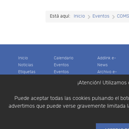
Está aquí:
Inicio
Eventos
COM
Inicio
Calendario
Addlink e-
Noticias
Eventos
News
Etiquetas
Eventos
Archivo e-
Productos
pasados
News
¡Atención! Utilizamos 
Soporte
Colaboradores
Software
Tienda
Encuestas
Científico
Puede aceptar todas las cookies pulsando el botó
Cesta
Descargas
Multifisica.com
advertimos que puede verse gravemente limitada la
Videos
Síganos
Contáctenos
Empresa