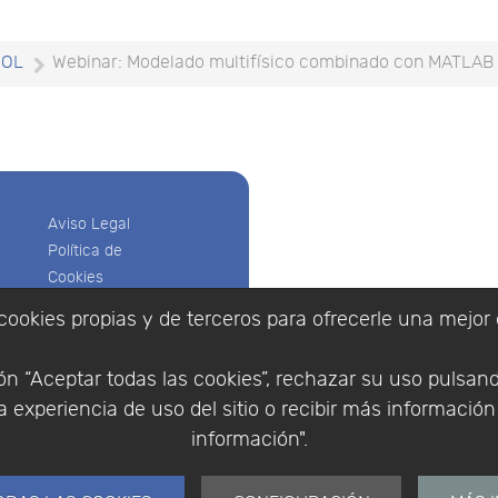
SOL
Webinar: Modelado multifísico combinado con MATLAB
Aviso Legal
Política de
Cookies
Política de
cookies propias y de terceros para ofrecerle una mejor 
Privacidad
Empresa
|
Aviso Legal
|
Po
Condiciones
|
Política de Cookies
n “Aceptar todas las cookies”, rechazar su uso pulsan
de compra
© Copyright 1994 - 2026. 
 experiencia de uso del sitio o recibir más informació
Identificarse
Científico, S.L.
Registrarse
información".
Distribuidor de solucione
España y Portugal.