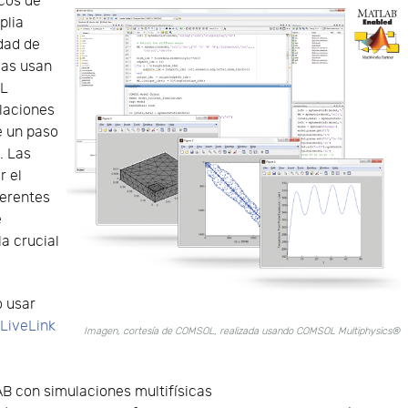
icos de
plia
dad de
ias usan
L
ulaciones
e un paso
. Las
r el
ferentes
e
la crucial
 usar
y
LiveLink
Imagen, cortesía de COMSOL, realizada usando COMSOL Multiphysics®
B con simulaciones multifísicas