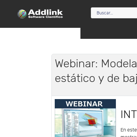
Webinar: Model
estático y de ba
IN
En est