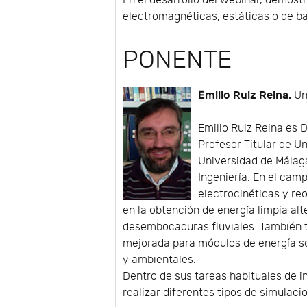
En el desarrollo del webinar, demost
electromagnéticas, estáticas o de b
PONENTE
Emilio Ruiz Reina.
Un
Emilio Ruiz Reina es 
Profesor Titular de U
Universidad de Málag
Ingeniería. En el cam
electrocinéticas y r
en la obtención de energía limpia al
desembocaduras fluviales. También 
mejorada para módulos de energía so
y ambientales.
Dentro de sus tareas habituales de 
realizar diferentes tipos de simulac