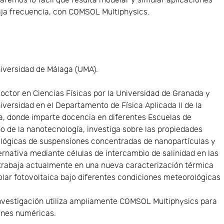
raremos lo fácil que resulta modelar y simular aplicaciones
aja frecuencia, con COMSOL Multiphysics.
iversidad de Málaga (UMA).
Doctor en Ciencias Físicas por la Universidad de Granada y
niversidad en el Departamento de Física Aplicada II de la
a, donde imparte docencia en diferentes Escuelas de
po de la nanotecnología, investiga sobre las propiedades
eológicas de suspensiones concentradas de nanopartículas y
ternativa mediante células de intercambio de salinidad en las
trabaja actualmente en una nueva caracterización térmica
lar fotovoltaica bajo diferentes condiciones meteorológicas
investigación utiliza ampliamente COMSOL Multiphysics para
iones numéricas.