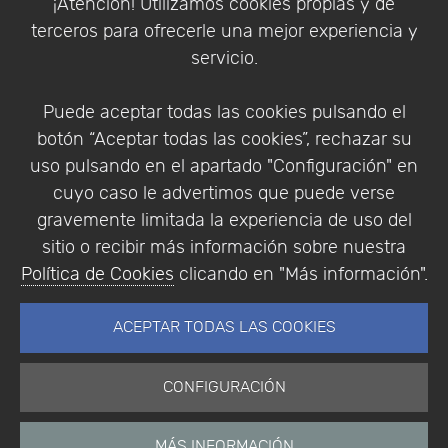
¡Atención! Utilizamos cookies propias y de
Política de Privacidad
terceros para ofrecerle una mejor experiencia y
Condiciones de compra
servicio.
Identificarse
Registrarse
Puede aceptar todas las cookies pulsando el
botón “Aceptar todas las cookies”, rechazar su
uso pulsando en el apartado "Configuración" en
cuyo caso le advertimos que puede verse
Empresa
|
Aviso Legal
|
Política de Privacidad
|
gravemente limitada la experiencia de uso del
Política de Cookies
sitio o recibir más información sobre nuestra
© Copyright 1994 - 2026. Addlink Software
Política de Cookies
clicando en "Más información".
Científico, S.L.
Distribuidor de soluciones software para España y
ACEPTAR TODAS LAS COOKIES
Portugal.
CONFIGURACIÓN
MÁS INFORMACIÓN