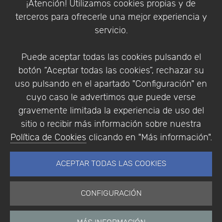
¡Atención! Utilizamos cookies propias y de
Política de Privacidad
terceros para ofrecerle una mejor experiencia y
Condiciones de compra
servicio.
Identificarse
Registrarse
Puede aceptar todas las cookies pulsando el
botón “Aceptar todas las cookies”, rechazar su
uso pulsando en el apartado "Configuración" en
cuyo caso le advertimos que puede verse
Empresa
|
Aviso Legal
|
Política de Privacidad
|
gravemente limitada la experiencia de uso del
Política de Cookies
sitio o recibir más información sobre nuestra
© Copyright 1994 - 2026. Addlink Software
Política de Cookies
clicando en "Más información".
Científico, S.L.
Distribuidor de soluciones software para España y
ACEPTAR TODAS LAS COOKIES
Portugal.
CONFIGURACIÓN