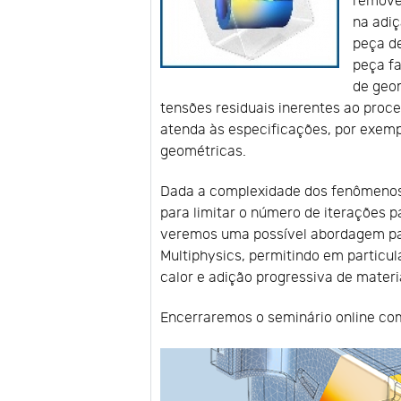
remove
na adiç
peça de
peça fa
de geom
tensões residuais inerentes ao proce
atenda às especificações, por exemp
geométricas.
Dada a complexidade dos fenômenos 
para limitar o número de iterações p
veremos uma possível abordagem pa
Multiphysics, permitindo em particu
calor e adição progressiva de materi
Encerraremos o seminário online co