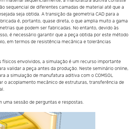
m material sequencialmente, a manufatura aditiva consiste
ão sequencial de diferentes camadas de material até que a
sejada seja obtida. A transição da geometria CAD para a
bricada é, portanto, quase direta, o que amplia muito a gama
etrias que podem ser fabricadas. No entanto, devido às
sso, é necessário garantir que a peça obtida por este método
lo, em termos de resistência mecânica e tolerâncias
físicos envolvidos, a simulação é um recurso importante
ara validar a peça antes da produção. Neste seminário online,
ra a simulação de manufatura aditiva com o COMSOL
lar o acoplamento mecânico de estruturas, transferência de
al.
m uma sessão de perguntas e respostas.