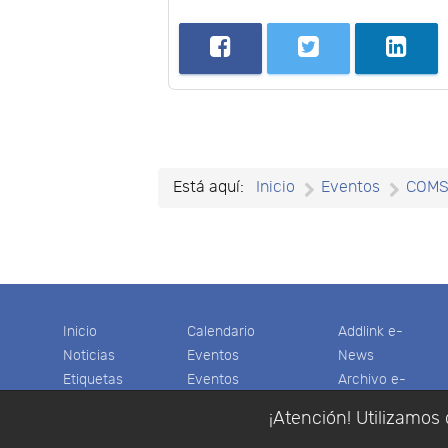
Está aquí:
Inicio
Eventos
COM
Inicio
Calendario
Addlink e-
Noticias
Eventos
News
Etiquetas
Eventos
Archivo e-
Productos
pasados
News
¡Atención! Utilizamos 
Soporte
Colaboradores
Software