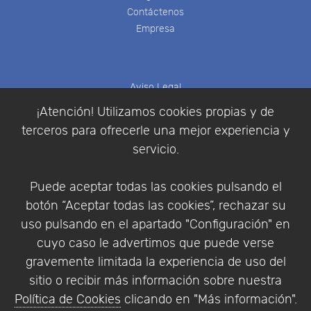
Contáctenos
Empresa
Aviso Legal
Política de Cookies
¡Atención! Utilizamos cookies propias y de
Política de Privacidad
terceros para ofrecerle una mejor experiencia y
Condiciones de compra
servicio.
Identificarse
Registrarse
Puede aceptar todas las cookies pulsando el
botón “Aceptar todas las cookies”, rechazar su
uso pulsando en el apartado "Configuración" en
cuyo caso le advertimos que puede verse
Empresa
|
Aviso Legal
|
Política de Privacidad
|
gravemente limitada la experiencia de uso del
Política de Cookies
sitio o recibir más información sobre nuestra
© Copyright 1994 - 2026. Addlink Software
Política de Cookies
clicando en "Más información".
Científico, S.L.