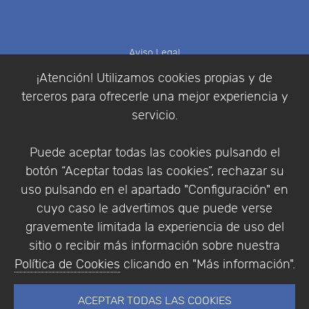
Aviso Legal
Política de Cookies
¡Atención! Utilizamos cookies propias y de
Política de Privacidad
terceros para ofrecerle una mejor experiencia y
Condiciones de compra
servicio.
Identificarse
Registrarse
Puede aceptar todas las cookies pulsando el
botón “Aceptar todas las cookies”, rechazar su
uso pulsando en el apartado "Configuración" en
cuyo caso le advertimos que puede verse
Empresa
|
Aviso Legal
|
Política de Privacidad
|
gravemente limitada la experiencia de uso del
Política de Cookies
sitio o recibir más información sobre nuestra
© Copyright 1994 - 2026. Addlink Software
Política de Cookies
clicando en "Más información".
Científico, S.L.
Distribuidor de soluciones software para España y
ACEPTAR TODAS LAS COOKIES
Portugal.