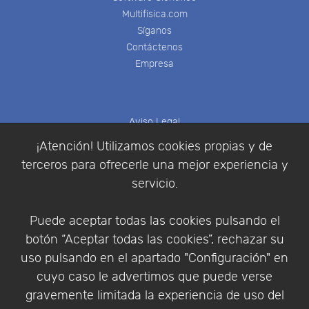
Multifisica.com
Síganos
Contáctenos
Empresa
Aviso Legal
Política de Cookies
¡Atención! Utilizamos cookies propias y de
Política de Privacidad
terceros para ofrecerle una mejor experiencia y
Condiciones de compra
servicio.
Identificarse
Registrarse
Puede aceptar todas las cookies pulsando el
botón “Aceptar todas las cookies”, rechazar su
uso pulsando en el apartado "Configuración" en
cuyo caso le advertimos que puede verse
Empresa
|
Aviso Legal
|
Política de Privacidad
|
gravemente limitada la experiencia de uso del