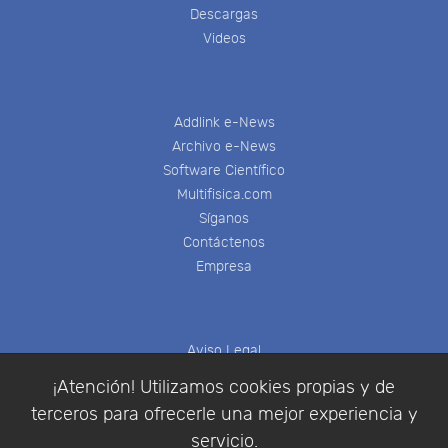
Descargas
Videos
Addlink e-News
Archivo e-News
Software Científico
Multifisica.com
Síganos
Contáctenos
Empresa
Aviso Legal
Política de Cookies
¡Atención! Utilizamos cookies propias y de
Política de Privacidad
terceros para ofrecerle una mejor experiencia y
Condiciones de compra
servicio.
Identificarse