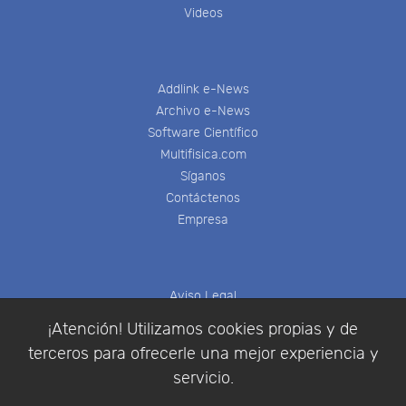
Videos
Addlink e-News
Archivo e-News
Software Científico
Multifisica.com
Síganos
Contáctenos
Empresa
Aviso Legal
Política de Cookies
¡Atención! Utilizamos cookies propias y de
Política de Privacidad
terceros para ofrecerle una mejor experiencia y
Condiciones de compra
servicio.
Identificarse
Registrarse