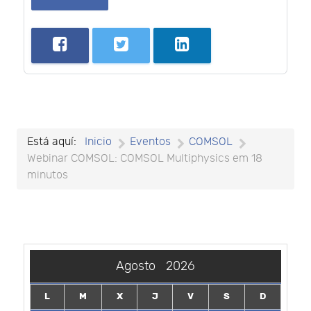
Está aquí:
Inicio
Eventos
COMSOL
Webinar COMSOL: COMSOL Multiphysics em 18
minutos
Agosto
2026
L
M
X
J
V
S
D