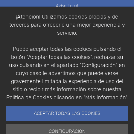
Aviso Legal
Política de Cookies
¡Atención! Utilizamos cookies propias y de
Política de Privacidad
terceros para ofrecerle una mejor experiencia y
Condiciones de compra
servicio.
Identificarse
Registrarse
Puede aceptar todas las cookies pulsando el
botón “Aceptar todas las cookies”, rechazar su
uso pulsando en el apartado "Configuración" en
cuyo caso le advertimos que puede verse
Empresa
|
Aviso Legal
|
Política de Privacidad
|
gravemente limitada la experiencia de uso del
Política de Cookies
sitio o recibir más información sobre nuestra
© Copyright 1994 - 2026. Addlink Software
Política de Cookies
clicando en "Más información".
Científico, S.L.
Distribuidor de soluciones software para España y
ACEPTAR TODAS LAS COOKIES
Portugal.
CONFIGURACIÓN