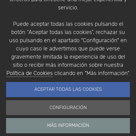
Condiciones de compra
servicio.
Identificarse
Registrarse
Puede aceptar todas las cookies pulsando el
botón “Aceptar todas las cookies”, rechazar su
uso pulsando en el apartado "Configuración" en
cuyo caso le advertimos que puede verse
Empresa
|
Aviso Legal
|
Política de Privacidad
|
gravemente limitada la experiencia de uso del
Política de Cookies
sitio o recibir más información sobre nuestra
© Copyright 1994 - 2026. Addlink Software
Política de Cookies
clicando en "Más información".
Científico, S.L.
Distribuidor de soluciones software para España y
ACEPTAR TODAS LAS COOKIES
Portugal.
CONFIGURACIÓN
MÁS INFORMACIÓN