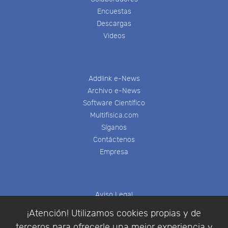
Encuestas
Descargas
Videos
Addlink e-News
Archivo e-News
Software Científico
Multifisica.com
Síganos
Contáctenos
Empresa
Aviso Legal
Política de Cookies
¡Atención! Utilizamos cookies propias y de
Política de Privacidad
terceros para ofrecerle una mejor experiencia y