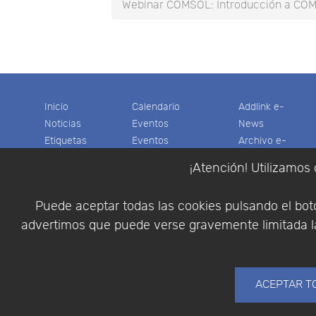
Webinar COMSOL: Introducción a COM
Inicio
Calendario
Addlink e-
Noticias
Eventos
News
Etiquetas
Eventos
Archivo e-
Productos
pasados
News
¡Atención! Utilizamos 
Soporte
Colaboradores
Software
Tienda
Encuestas
Científico
Puede aceptar todas las cookies pulsando el botó
Cesta
Descargas
Multifisica.com
advertimos que puede verse gravemente limitada la
Videos
Síganos
Contáctenos
Empresa
ACEPTAR T