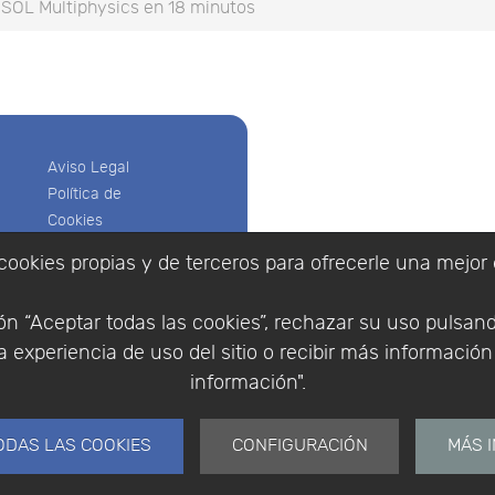
SOL Multiphysics en 18 minutos
Aviso Legal
Política de
Cookies
Política de
cookies propias y de terceros para ofrecerle una mejor 
Privacidad
Empresa
|
Aviso Legal
|
Po
Condiciones
|
Política de Cookies
n “Aceptar todas las cookies”, rechazar su uso pulsan
de compra
© Copyright 1994 - 2026. 
 experiencia de uso del sitio o recibir más informació
Identificarse
Científico, S.L.
Registrarse
información".
Distribuidor de solucione
España y Portugal.
ODAS LAS COOKIES
CONFIGURACIÓN
MÁS 