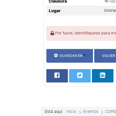
Clausura
18-02
Lugar
Onlin
Por favor, identifíquese para in
GUARDAR EN
VOLVER
Está aquí:
Inicio
Eventos
COM