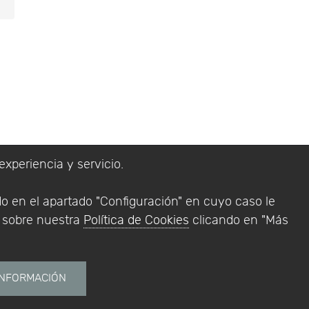
experiencia y servicio.
lítica de Privacidad
do en el apartado "Configuración" en cuyo caso le
Addlink Software
n sobre nuestra
Política de Cookies
clicando en "Más
s software para
INFORMACIÓN