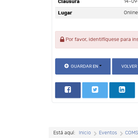
Clausura
14-09
Lugar
Onlin
Por favor, identifíquese para in
GUARDAR EN
VOLVER
Está aquí:
Inicio
Eventos
COM