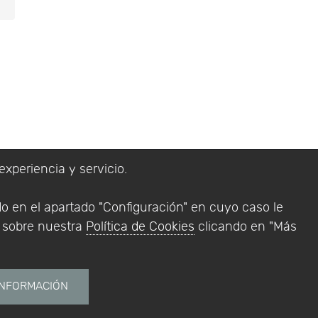
experiencia y servicio.
lítica de Privacidad
do en el apartado "Configuración" en cuyo caso le
Addlink Software
n sobre nuestra
Política de Cookies
clicando en "Más
s software para
INFORMACIÓN