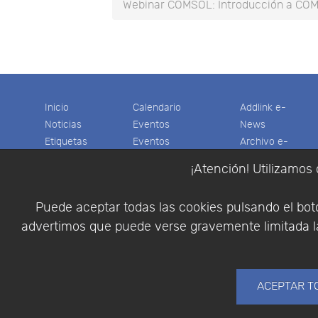
Webinar COMSOL: Introducción a COM
Inicio
Calendario
Addlink e-
Noticias
Eventos
News
Etiquetas
Eventos
Archivo e-
Productos
pasados
News
¡Atención! Utilizamos 
Soporte
Colaboradores
Software
Tienda
Encuestas
Científico
Puede aceptar todas las cookies pulsando el botó
Cesta
Descargas
Multifisica.com
advertimos que puede verse gravemente limitada la
Videos
Síganos
Contáctenos
Empresa
ACEPTAR T