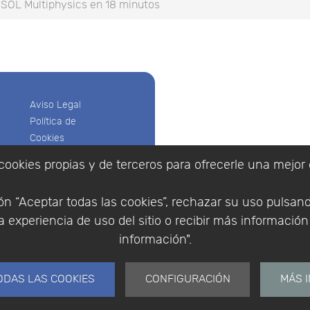
SOL Multiphysics en 18 minutos
Aviso Legal
Política de
Cookies
Política de
cookies propias y de terceros para ofrecerle una mejor 
Privacidad
Empresa
|
Aviso Legal
|
Po
Condiciones
|
Política de Cookies
n “Aceptar todas las cookies”, rechazar su uso pulsan
de compra
© Copyright 1994 - 2026. 
 experiencia de uso del sitio o recibir más informació
Identificarse
Científico, S.L.
Registrarse
información".
Distribuidor de solucione
España y Portugal.
ODAS LAS COOKIES
CONFIGURACIÓN
MÁS 