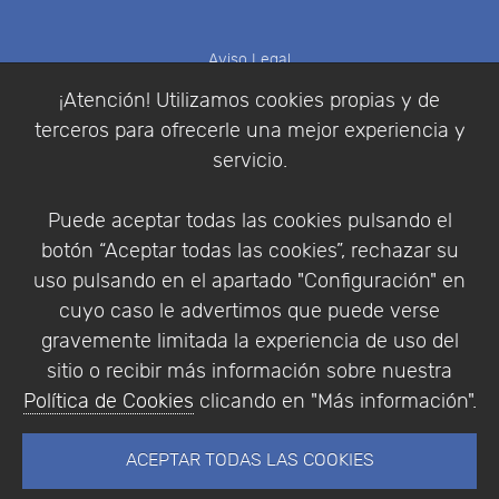
Aviso Legal
Política de Cookies
¡Atención! Utilizamos cookies propias y de
Política de Privacidad
terceros para ofrecerle una mejor experiencia y
Condiciones de compra
servicio.
Identificarse
Registrarse
Puede aceptar todas las cookies pulsando el
botón “Aceptar todas las cookies”, rechazar su
uso pulsando en el apartado "Configuración" en
cuyo caso le advertimos que puede verse
Empresa
|
Aviso Legal
|
Política de Privacidad
|
gravemente limitada la experiencia de uso del
Política de Cookies
sitio o recibir más información sobre nuestra
© Copyright 1994 - 2026. Addlink Software
Política de Cookies
clicando en "Más información".
Científico, S.L.
Distribuidor de soluciones software para España y
ACEPTAR TODAS LAS COOKIES
Portugal.