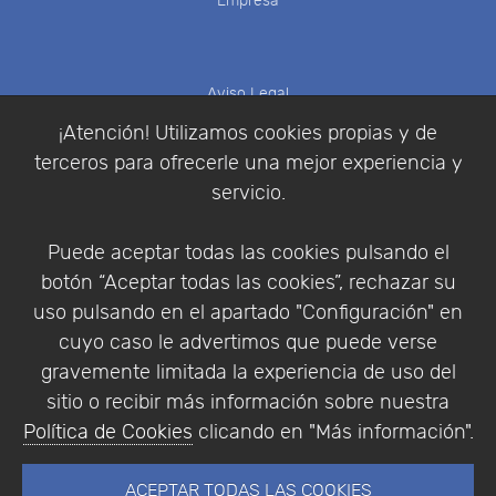
Empresa
Aviso Legal
Política de Cookies
¡Atención! Utilizamos cookies propias y de
Política de Privacidad
terceros para ofrecerle una mejor experiencia y
Condiciones de compra
servicio.
Identificarse
Registrarse
Puede aceptar todas las cookies pulsando el
botón “Aceptar todas las cookies”, rechazar su
uso pulsando en el apartado "Configuración" en
cuyo caso le advertimos que puede verse
Empresa
|
Aviso Legal
|
Política de Privacidad
|
gravemente limitada la experiencia de uso del
Política de Cookies
sitio o recibir más información sobre nuestra
© Copyright 1994 - 2026. Addlink Software
Política de Cookies
clicando en "Más información".
Científico, S.L.
Distribuidor de soluciones software para España y
ACEPTAR TODAS LAS COOKIES