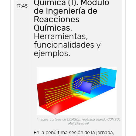
-
Química (I). Módulo
17:45
de Ingeniería de
Reacciones
Químicas
.
Herramientas,
funcionalidades y
ejemplos.
Imagen, cortesía de COMSOL, realizada usando COMSOL
Multiphysics®
En la penúltima sesión de la jornada,