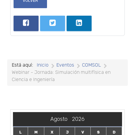
VOLVER
Está aquí:
Inicio
Eventos
COMSOL
Webinar - Jornada: Simulación multifísica en
Ciencia e Ingeniería
Agosto
2026
L
M
X
J
V
S
D