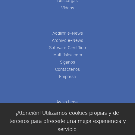
Descargas
Videos
Addlink e-News
Archivo e-News
Software Científico
Multifisica.com
Síganos
Contáctenos
Empresa
Aviso Legal
Política de Cookies
¡Atención! Utilizamos cookies propias y de
Política de Privacidad
terceros para ofrecerle una mejor experiencia y
Condiciones de compra
servicio.
Identificarse