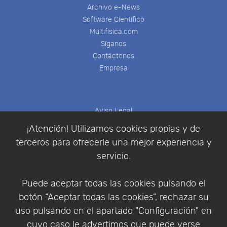
Archivo e-News
Software Científico
Multifisica.com
Síganos
Contáctenos
Empresa
Aviso Legal
Política de Cookies
¡Atención! Utilizamos cookies propias y de
Política de Privacidad
terceros para ofrecerle una mejor experiencia y
Condiciones de compra
servicio.
Identificarse
Registrarse
Puede aceptar todas las cookies pulsando el
botón “Aceptar todas las cookies”, rechazar su
uso pulsando en el apartado "Configuración" en
cuyo caso le advertimos que puede verse