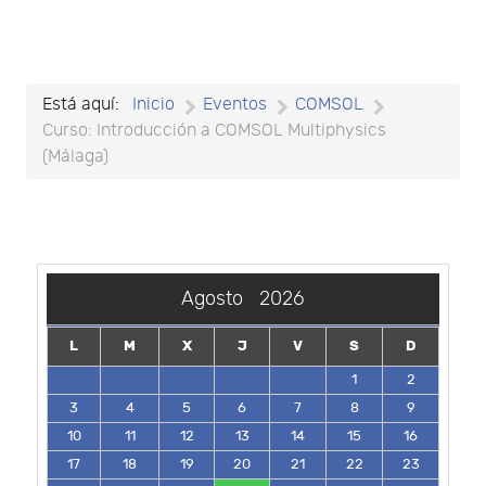
Está aquí:
Inicio
Eventos
COMSOL
Curso: Introducción a COMSOL Multiphysics
(Málaga)
Agosto
2026
L
M
X
J
V
S
D
1
2
3
4
5
6
7
8
9
10
11
12
13
14
15
16
17
18
19
20
21
22
23