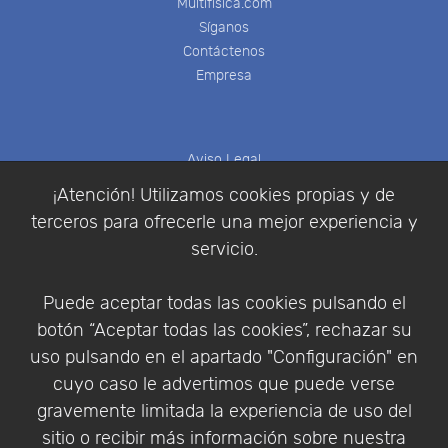
Multifisica.com
Síganos
Contáctenos
Empresa
Aviso Legal
Política de Cookies
¡Atención! Utilizamos cookies propias y de
Política de Privacidad
terceros para ofrecerle una mejor experiencia y
Condiciones de compra
servicio.
Identificarse
Registrarse
Puede aceptar todas las cookies pulsando el
botón “Aceptar todas las cookies”, rechazar su
uso pulsando en el apartado "Configuración" en
cuyo caso le advertimos que puede verse
Empresa
|
Aviso Legal
|
Política de Privacidad
|
gravemente limitada la experiencia de uso del
Política de Cookies
sitio o recibir más información sobre nuestra