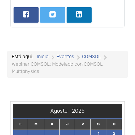
Está aquí:
Inicio
Eventos
COMSOL
Webinar COMSOL: Modelado con COMSOL
Multiphysics
Agosto
2026
L
M
X
J
V
S
D
1
2