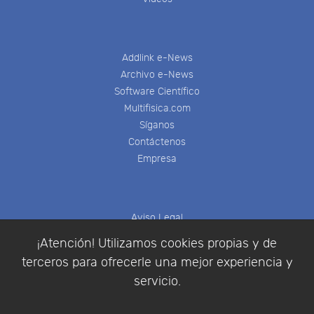
Addlink e-News
Archivo e-News
Software Científico
Multifisica.com
Síganos
Contáctenos
Empresa
Aviso Legal
Política de Cookies
¡Atención! Utilizamos cookies propias y de
Política de Privacidad
terceros para ofrecerle una mejor experiencia y
Condiciones de compra
servicio.
Identificarse
Registrarse