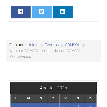
Está aquí:
Inicio
Eventos
COMSOL
Webinar COMSOL: Modelado con COMSOL
Multiphysics
Agosto
2026
L
M
X
J
V
S
D
1
2