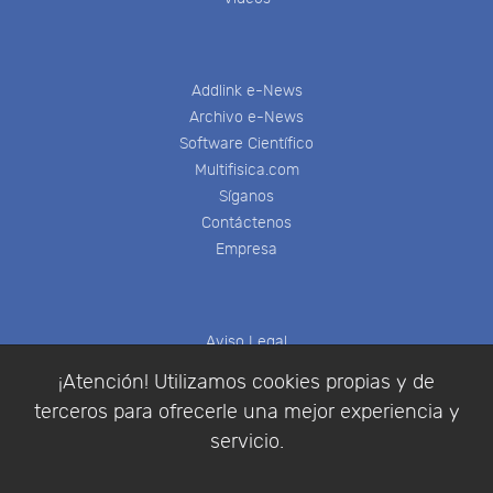
Addlink e-News
Archivo e-News
Software Científico
Multifisica.com
Síganos
Contáctenos
Empresa
Aviso Legal
Política de Cookies
¡Atención! Utilizamos cookies propias y de
Política de Privacidad
terceros para ofrecerle una mejor experiencia y
Condiciones de compra
servicio.
Identificarse
Registrarse