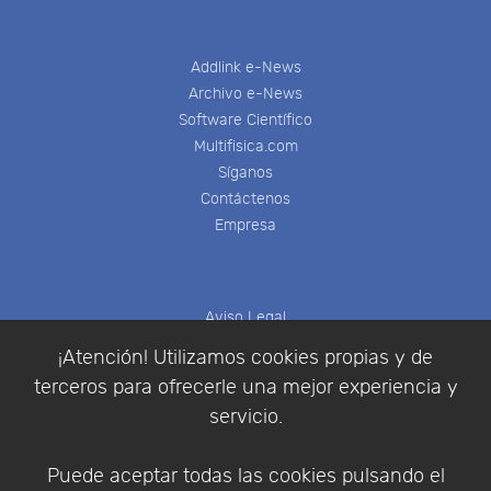
Addlink e-News
Archivo e-News
Software Científico
Multifisica.com
Síganos
Contáctenos
Empresa
Aviso Legal
Política de Cookies
¡Atención! Utilizamos cookies propias y de
Política de Privacidad
terceros para ofrecerle una mejor experiencia y
Condiciones de compra
servicio.
Identificarse
Registrarse
Puede aceptar todas las cookies pulsando el