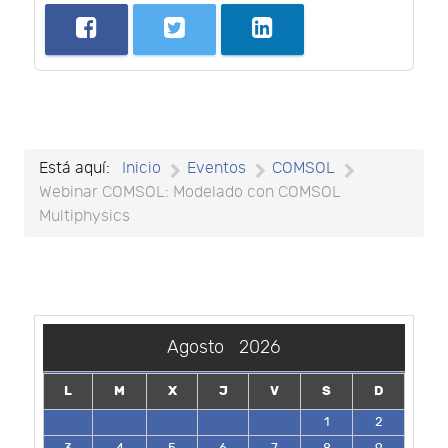
Está aquí:
Inicio
Eventos
COMSOL
Webinar COMSOL: Modelado con COMSOL
Multiphysics
Agosto
2026
L
M
X
J
V
S
D
1
2
3
4
5
6
7
8
9