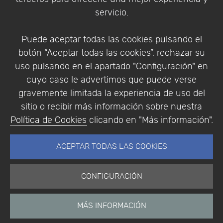
Condiciones de compra
servicio.
Identificarse
Registrarse
Puede aceptar todas las cookies pulsando el
botón “Aceptar todas las cookies”, rechazar su
uso pulsando en el apartado "Configuración" en
cuyo caso le advertimos que puede verse
Empresa
|
Aviso Legal
|
Política de Privacidad
|
gravemente limitada la experiencia de uso del
Política de Cookies
sitio o recibir más información sobre nuestra
© Copyright 1994 - 2026. Addlink Software
Política de Cookies
clicando en "Más información".
Científico, S.L.
Distribuidor de soluciones software para España y
ACEPTAR TODAS LAS COOKIES
Portugal.
CONFIGURACIÓN
MÁS INFORMACIÓN