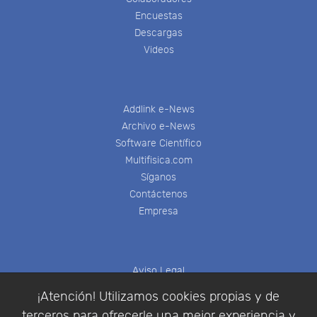
Encuestas
Descargas
Videos
Addlink e-News
Archivo e-News
Software Científico
Multifisica.com
Síganos
Contáctenos
Empresa
Aviso Legal
Política de Cookies
¡Atención! Utilizamos cookies propias y de
Política de Privacidad
terceros para ofrecerle una mejor experiencia y