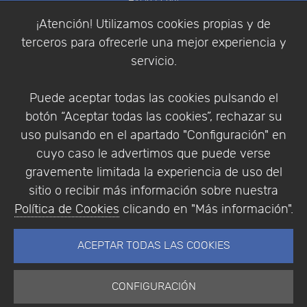
Política de Cookies
¡Atención! Utilizamos cookies propias y de
Política de Privacidad
terceros para ofrecerle una mejor experiencia y
Condiciones de compra
servicio.
Identificarse
Registrarse
Puede aceptar todas las cookies pulsando el
botón “Aceptar todas las cookies”, rechazar su
uso pulsando en el apartado "Configuración" en
cuyo caso le advertimos que puede verse
Empresa
|
Aviso Legal
|
Política de Privacidad
|
gravemente limitada la experiencia de uso del
Política de Cookies
sitio o recibir más información sobre nuestra
© Copyright 1994 - 2026. Addlink Software
Política de Cookies
clicando en "Más información".
Científico, S.L.
Distribuidor de soluciones software para España y
ACEPTAR TODAS LAS COOKIES
Portugal.
CONFIGURACIÓN