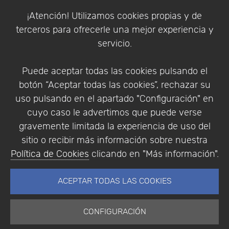
Política de Cookies
¡Atención! Utilizamos cookies propias y de
Política de Privacidad
terceros para ofrecerle una mejor experiencia y
Condiciones de compra
servicio.
Identificarse
Registrarse
Puede aceptar todas las cookies pulsando el
botón “Aceptar todas las cookies”, rechazar su
uso pulsando en el apartado "Configuración" en
cuyo caso le advertimos que puede verse
Empresa
|
Aviso Legal
|
Política de Privacidad
|
gravemente limitada la experiencia de uso del
Política de Cookies
sitio o recibir más información sobre nuestra
© Copyright 1994 - 2026. Addlink Software
Política de Cookies
clicando en "Más información".
Científico, S.L.
Distribuidor de soluciones software para España y
ACEPTAR TODAS LAS COOKIES
Portugal.
CONFIGURACIÓN