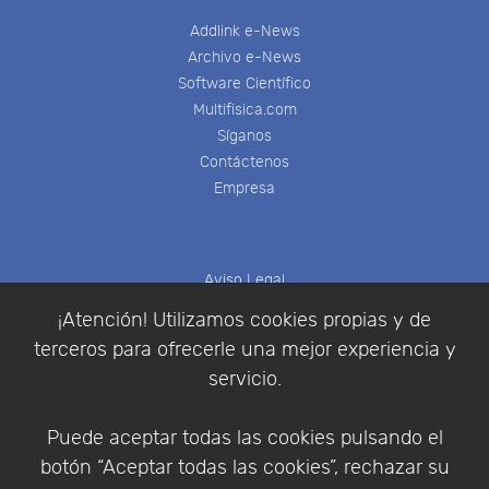
Addlink e-News
Archivo e-News
Software Científico
Multifisica.com
Síganos
Contáctenos
Empresa
Aviso Legal
Política de Cookies
¡Atención! Utilizamos cookies propias y de
Política de Privacidad
terceros para ofrecerle una mejor experiencia y
Condiciones de compra
servicio.
Identificarse
Registrarse
Puede aceptar todas las cookies pulsando el
botón “Aceptar todas las cookies”, rechazar su