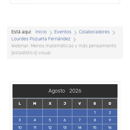
Está aquí:
Inicio
Eventos
Colaboradores
Lourdes Pozueta Fernández
Webinar: Menos matemáticas y más pensamiento
(estadístico) visual
Agosto
2026
L
M
X
J
V
S
D
1
2
3
4
5
6
7
8
9
10
11
12
13
14
15
16