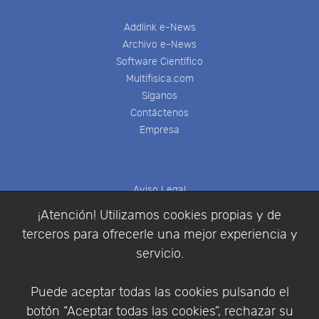
Addlink e-News
Archivo e-News
Software Científico
Multifisica.com
Síganos
Contáctenos
Empresa
Aviso Legal
Política de Cookies
¡Atención! Utilizamos cookies propias y de
Política de Privacidad
terceros para ofrecerle una mejor experiencia y
Condiciones de compra
servicio.
Identificarse
Registrarse
Puede aceptar todas las cookies pulsando el
botón “Aceptar todas las cookies”, rechazar su