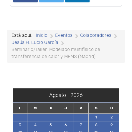
Está aquí:
Inicio
Eventos
Colaboradores
Jesús H. Lucio García
Seminario/Taller: Modelado multifísico de
transferencia de calor y MEMS (Madrid)
Agosto
2026
L
M
X
J
V
S
D
1
2
3
4
5
6
7
8
9