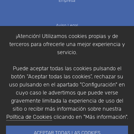
Empresa
Aviso Legal
Política de Cookies
¡Atención! Utilizamos cookies propias y de
Política de Privacidad
terceros para ofrecerle una mejor experiencia y
Condiciones de compra
servicio.
Identificarse
Registrarse
Puede aceptar todas las cookies pulsando el
botón “Aceptar todas las cookies”, rechazar su
uso pulsando en el apartado "Configuración" en
cuyo caso le advertimos que puede verse
Empresa
|
Aviso Legal
|
Política de Privacidad
|
gravemente limitada la experiencia de uso del
Política de Cookies
sitio o recibir más información sobre nuestra
© Copyright 1994 - 2026. Addlink Software
Política de Cookies
clicando en "Más información".
Científico, S.L.
Distribuidor de soluciones software para España y
ACEPTAR TODAS LAS COOKIES