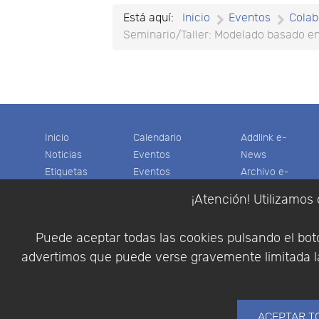
Está aquí:
Inicio
Eventos
Colab
Seminario/Taller: Modelado basado e
Inicio
Calendario
Addlink e-
Noticias
Eventos
News
Etiquetas
Eventos
Archivo e-
Productos
pasados
News
¡Atención! Utilizamos 
Soporte
Colaboradores
Software
Tienda
Encuestas
Científico
Puede aceptar todas las cookies pulsando el botó
Cesta
Descargas
Multifisica.com
advertimos que puede verse gravemente limitada la
Videos
Síganos
Contáctenos
Empresa
ACEPTAR T