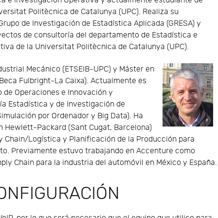
ca e Investigación Operativa y actualmente estudiante de
versitat Politècnica de Catalunya (UPC). Realiza su
 Grupo de Investigación de Estadística Aplicada (GRESA) y
yectos de consultoría del departamento de Estadística e
tiva de la Universitat Politècnica de Catalunya (UPC).
dustrial Mecánico (ETSEIB-UPC) y Máster en
. Beca Fulbright-La Caixa). Actualmente es
 de Operaciones e Innovación y
a Estadística y de Investigación de
 Simulación por Ordenador y Big Data). Ha
en Hewlett-Packard (Sant Cugat, Barcelona)
ly Chain/Logística y Planificación de la Producción para
to. Previamente estuvo trabajando en Accenture como
ply Chain para la industria del automóvil en México y España.
CONFIGURACIÓN