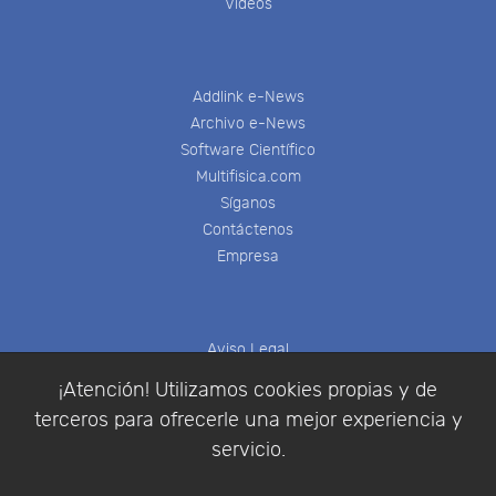
Videos
Addlink e-News
Archivo e-News
Software Científico
Multifisica.com
Síganos
Contáctenos
Empresa
Aviso Legal
Política de Cookies
¡Atención! Utilizamos cookies propias y de
Política de Privacidad
terceros para ofrecerle una mejor experiencia y
Condiciones de compra
servicio.
Identificarse
Registrarse