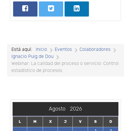
Está aquí:
Inicio
Eventos
Colaboradores
Ignacio Puig de Dou
Webinar: La calidad del proceso o servicio: Control
estadístico de procesos
Agosto
2026
L
M
X
J
V
S
D
1
2