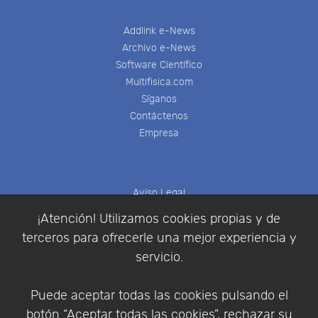
Addlink e-News
Archivo e-News
Software Científico
Multifisica.com
Síganos
Contáctenos
Empresa
Aviso Legal
Política de Cookies
¡Atención! Utilizamos cookies propias y de
Política de Privacidad
terceros para ofrecerle una mejor experiencia y
Condiciones de compra
servicio.
Identificarse
Registrarse
Puede aceptar todas las cookies pulsando el
botón “Aceptar todas las cookies”, rechazar su