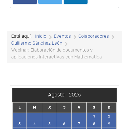
Está aquí:
Inicio
Eventos
Colaboradores
Guillermo Sánchez León
Webinar: Elaboración de documentos y
aplicaciones interactivas con Mathematica
Agosto
2026
L
M
X
J
V
S
D
1
2
3
4
5
6
7
8
9