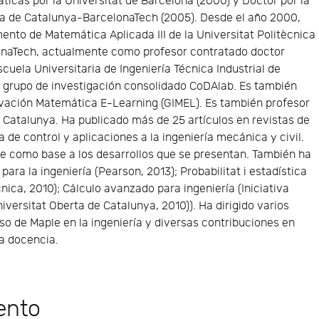
icas por la Universitat de Barcelona (2000) y Doctor por la
ca de Catalunya-BarcelonaTech (2005). Desde el año 2000,
ento de Matemática Aplicada III de la Universitat Politècnica
naTech, actualmente como profesor contratado doctor
cuela Universitaria de Ingeniería Técnica Industrial de
 grupo de investigación consolidado CoDAlab. Es también
vación Matemática E-Learning (GIMEL). Es también profesor
e Catalunya. Ha publicado más de 25 artículos en revistas de
a de control y aplicaciones a la ingeniería mecánica y civil.
le como base a los desarrollos que se presentan. También ha
para la ingeniería (Pearson, 2013); Probabilitat i estadística
cnica, 2010); Cálculo avanzado para ingeniería (Iniciativa
niversitat Oberta de Catalunya, 2010)). Ha dirigido varios
uso de Maple en la ingeniería y diversas contribuciones en
la docencia.
ento