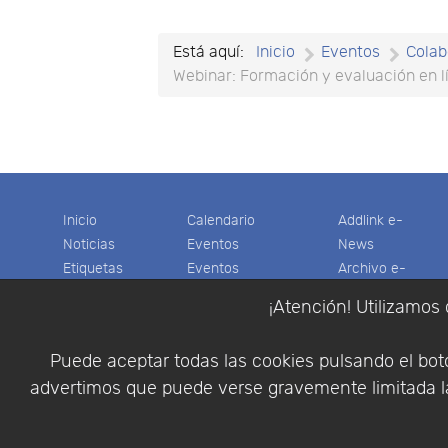
Está aquí:
Inicio
Eventos
Colab
Webinar: Formación y evaluación en l
Inicio
Calendario
Addlink e-
Noticias
Eventos
News
Etiquetas
Eventos
Archivo e-
Productos
pasados
News
¡Atención! Utilizamos 
Soporte
Colaboradores
Software
Tienda
Encuestas
Científico
Puede aceptar todas las cookies pulsando el botó
Cesta
Descargas
Multifisica.com
advertimos que puede verse gravemente limitada la
Videos
Síganos
Contáctenos
Empresa