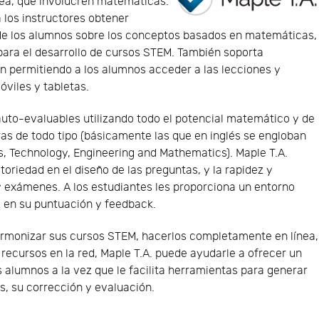
nea, que involucren matemáticas.
 los instructores obtener
 de los alumnos sobre los conceptos basados en matemáticas,
 para el desarrollo de cursos STEM. También soporta
n permitiendo a los alumnos acceder a las lecciones y
viles y tabletas.
uto-evaluables utilizando todo el potencial matemático y de
ras de todo tipo (básicamente las que en inglés se engloban
, Technology, Engineering and Mathematics). Maple T.A.
atoriedad en el diseño de las preguntas, y la rapidez y
 y exámenes. A los estudiantes les proporciona un entorno
 en su puntuación y feedback.
armonizar sus cursos STEM, hacerlos completamente en línea,
ecursos en la red, Maple T.A. puede ayudarle a ofrecer un
s alumnos a la vez que le facilita herramientas para generar
, su corrección y evaluación.