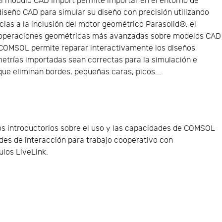
l módulo CAD Import permite importar en el entorno de
seño CAD para simular su diseño con precisión utilizando
cias a la inclusión del motor geométrico Parasolid®, el
r operaciones geométricas más avanzadas sobre modelos CAD
COMSOL permite reparar interactivamente los diseños
trías importadas sean correctas para la simulación e
ue eliminan bordes, pequeñas caras, picos...
s introductorios sobre el uso y las capacidades de COMSOL
ades de interacción para trabajo cooperativo con
los LiveLink.