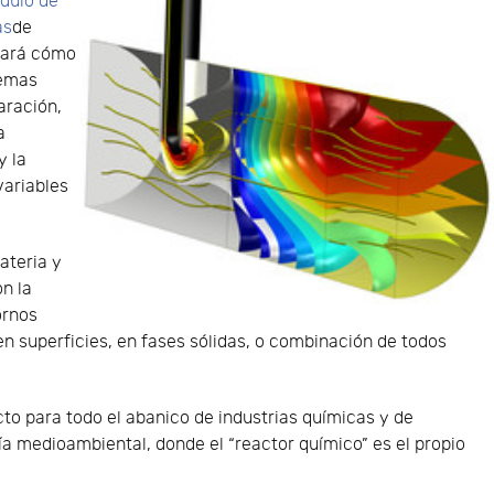
dulo de
as
de
icará cómo
temas
aración,
a
y la
variables
ateria y
on la
ornos
 en superficies, en fases sólidas, o combinación de todos
cto para todo el abanico de industrias químicas y de
ría medioambiental, donde el “reactor químico” es el propio