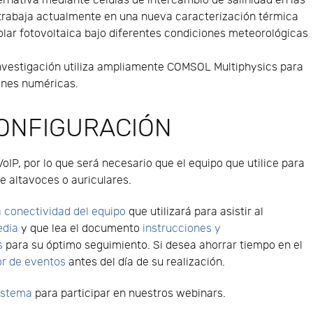
ternativa mediante células de intercambio de salinidad en las
trabaja actualmente en una nueva caracterización térmica
lar fotovoltaica bajo diferentes condiciones meteorológicas
investigación utiliza ampliamente COMSOL Multiphysics para
iones numéricas.
CONFIGURACIÓN
VoIP, por lo que será necesario que el equipo que utilice para
e altavoces o auriculares.
 conectividad del equipo
que utilizará para asistir al
edia
y que lea el documento
instrucciones y
s
para su óptimo seguimiento. Si desea ahorrar tiempo en el
or de eventos
antes del día de su realización.
sistema
para participar en nuestros webinars.