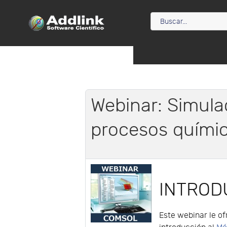
Webinar: Simula
procesos quími
INTROD
Este webinar le o