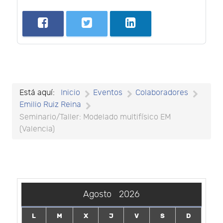
Está aquí:
Inicio
Eventos
Colaboradores
Emilio Ruiz Reina
Seminario/Taller: Modelado multifísico EM
(Valencia)
Agosto
2026
L
M
X
J
V
S
D