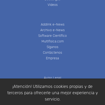
Videos
Addlink e-News
Archivo e-News
Software Científico
Multifisica.com
Síganos
Contáctenos
Empresa
Aviso Legal
Política de Cookies
¡Atención! Utilizamos cookies propias y de
Política de Privacidad
terceros para ofrecerle una mejor experiencia y
Condiciones de compra
servicio.
Identificarse