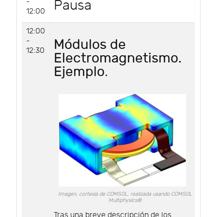
-
Pausa
12:00
12:00
-
Módulos de
12:30
Electromagnetismo.
Ejemplo
.
Imagen, cortesía de COMSOL, realizada usando COMSOL
Multiphysics®
Tras una breve descripción de los