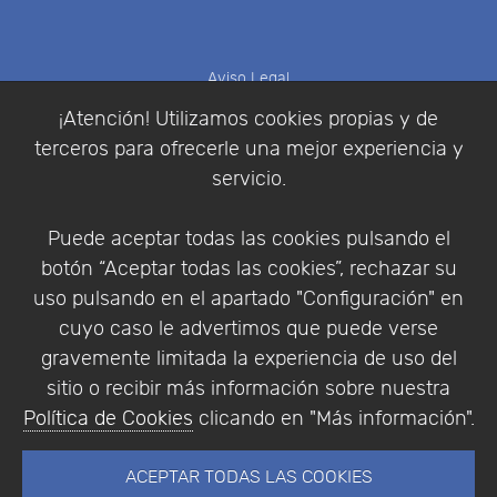
Aviso Legal
Política de Cookies
¡Atención! Utilizamos cookies propias y de
Política de Privacidad
terceros para ofrecerle una mejor experiencia y
Condiciones de compra
servicio.
Identificarse
Registrarse
Puede aceptar todas las cookies pulsando el
botón “Aceptar todas las cookies”, rechazar su
uso pulsando en el apartado "Configuración" en
cuyo caso le advertimos que puede verse
Empresa
|
Aviso Legal
|
Política de Privacidad
|
gravemente limitada la experiencia de uso del
Política de Cookies
sitio o recibir más información sobre nuestra
© Copyright 1994 - 2026. Addlink Software
Política de Cookies
clicando en "Más información".
Científico, S.L.
Distribuidor de soluciones software para España y
ACEPTAR TODAS LAS COOKIES
Portugal.