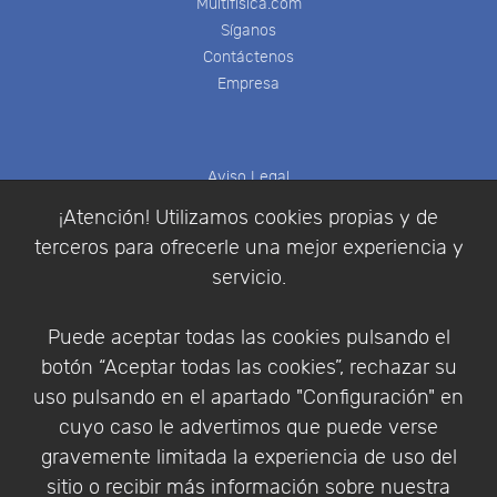
Multifisica.com
Síganos
Contáctenos
Empresa
Aviso Legal
Política de Cookies
¡Atención! Utilizamos cookies propias y de
Política de Privacidad
terceros para ofrecerle una mejor experiencia y
Condiciones de compra
servicio.
Identificarse
Registrarse
Puede aceptar todas las cookies pulsando el
botón “Aceptar todas las cookies”, rechazar su
uso pulsando en el apartado "Configuración" en
cuyo caso le advertimos que puede verse
Empresa
|
Aviso Legal
|
Política de Privacidad
|
gravemente limitada la experiencia de uso del
Política de Cookies
sitio o recibir más información sobre nuestra