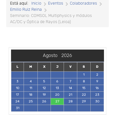
Está aquí:
Inicio
Eventos
Colaboradores
Emilio Ruiz Reina
Seminario: COMSOL Multiphysics y módulos
AC/DC y Óptica de Rayos (Leioa)
Agosto
2026
L
M
X
J
V
S
D
1
2
3
4
5
6
7
8
9
10
11
12
13
14
15
16
17
18
19
20
21
22
23
24
25
26
27
28
29
30
31