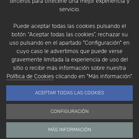
terceros para ofrecerle una mejor experiencia y
Condiciones de compra
servicio.
Identificarse
Registrarse
Puede aceptar todas las cookies pulsando el
botón “Aceptar todas las cookies”, rechazar su
uso pulsando en el apartado "Configuración" en
cuyo caso le advertimos que puede verse
Empresa
|
Aviso Legal
|
Política de Privacidad
|
gravemente limitada la experiencia de uso del
Política de Cookies
sitio o recibir más información sobre nuestra
© Copyright 1994 - 2026. Addlink Software
Política de Cookies
clicando en "Más información".
Científico, S.L.
Distribuidor de soluciones software para España y
ACEPTAR TODAS LAS COOKIES
Portugal.
CONFIGURACIÓN
MÁS INFORMACIÓN