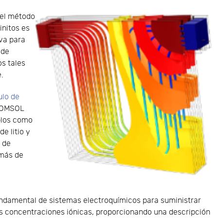
 el método
initos es
va para
 de
os tales
.
lo de
COMSOL
plos como
e litio y
 de
emás de
undamental de sistemas electroquímicos para suministrar
as concentraciones iónicas, proporcionando una descripción