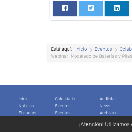
Está aquí:
Inicio
Eventos
Colab
Webinar: Modelado de Baterías y Pila
Inicio
Calendario
Addlink e-
Noticias
Eventos
News
Etiquetas
Eventos
Archivo e-
Productos
pasados
News
¡Atención! Utilizamos 
Soporte
Colaboradores
Software