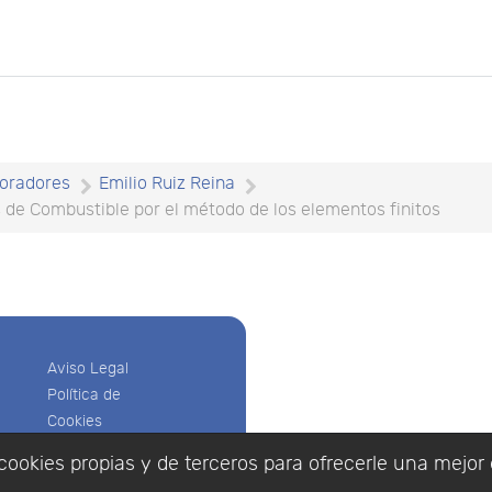
oradores
Emilio Ruiz Reina
s de Combustible por el método de los elementos finitos
Aviso Legal
Política de
Cookies
Política de
cookies propias y de terceros para ofrecerle una mejor 
Privacidad
Empresa
|
Aviso Legal
|
Po