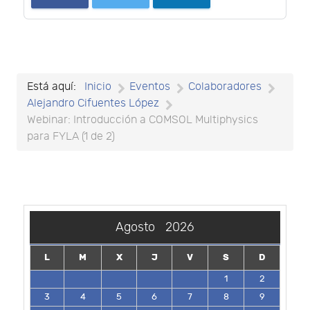
Está aquí:
Inicio
Eventos
Colaboradores
Alejandro Cifuentes López
Webinar: Introducción a COMSOL Multiphysics
para FYLA (1 de 2)
Agosto
2026
L
M
X
J
V
S
D
1
2
3
4
5
6
7
8
9