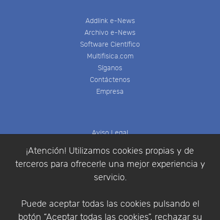
Addlink e-News
Archivo e-News
Software Científico
Multifisica.com
Síganos
Contáctenos
Empresa
Aviso Legal
Política de Cookies
¡Atención! Utilizamos cookies propias y de
Política de Privacidad
terceros para ofrecerle una mejor experiencia y
Condiciones de compra
servicio.
Identificarse
Registrarse
Puede aceptar todas las cookies pulsando el
botón “Aceptar todas las cookies”, rechazar su