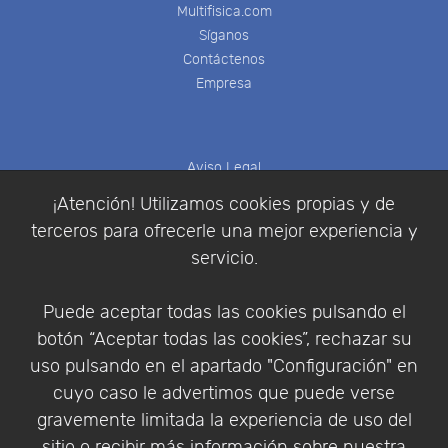
Multifisica.com
Síganos
Contáctenos
Empresa
Aviso Legal
Política de Cookies
¡Atención! Utilizamos cookies propias y de
Política de Privacidad
terceros para ofrecerle una mejor experiencia y
Condiciones de compra
servicio.
Identificarse
Registrarse
Puede aceptar todas las cookies pulsando el
botón “Aceptar todas las cookies”, rechazar su
uso pulsando en el apartado "Configuración" en
cuyo caso le advertimos que puede verse
Empresa
|
Aviso Legal
|
Política de Privacidad
|
gravemente limitada la experiencia de uso del
Política de Cookies
sitio o recibir más información sobre nuestra