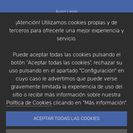
Aviso Legal
Política de Cookies
¡Atención! Utilizamos cookies propias y de
Política de Privacidad
terceros para ofrecerle una mejor experiencia y
Condiciones de compra
servicio.
Identificarse
Registrarse
Puede aceptar todas las cookies pulsando el
botón “Aceptar todas las cookies”, rechazar su
uso pulsando en el apartado "Configuración" en
cuyo caso le advertimos que puede verse
Empresa
|
Aviso Legal
|
Política de Privacidad
|
gravemente limitada la experiencia de uso del
Política de Cookies
sitio o recibir más información sobre nuestra
© Copyright 1994 - 2026. Addlink Software
Política de Cookies
clicando en "Más información".
Científico, S.L.
Distribuidor de soluciones software para España y
ACEPTAR TODAS LAS COOKIES
Portugal.