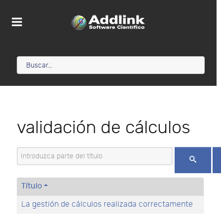
validación de cálculos
Introduzca parte del título
Título
La gestión de cálculos realizada correctamente