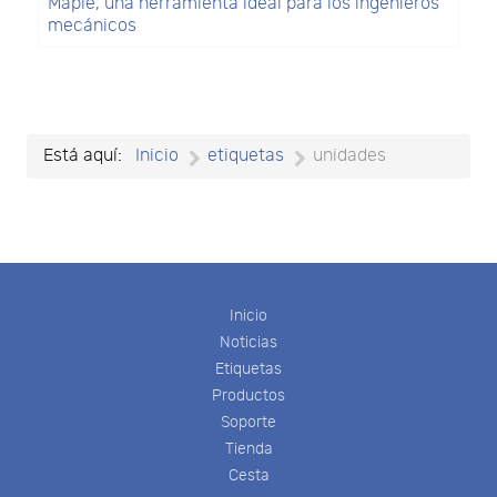
Maple, una herramienta ideal para los ingenieros
mecánicos
Está aquí:
Inicio
etiquetas
unidades
Inicio
Noticias
Etiquetas
Productos
Soporte
Tienda
Cesta