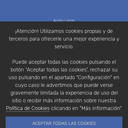
Aviso Legal
Política de Cookies
¡Atención! Utilizamos cookies propias y de
Política de Privacidad
terceros para ofrecerle una mejor experiencia y
Condiciones de compra
servicio.
Identificarse
Registrarse
Puede aceptar todas las cookies pulsando el
botón “Aceptar todas las cookies”, rechazar su
uso pulsando en el apartado "Configuración" en
cuyo caso le advertimos que puede verse
Empresa
|
Aviso Legal
|
Política de Privacidad
|
gravemente limitada la experiencia de uso del
Política de Cookies
sitio o recibir más información sobre nuestra
© Copyright 1994 - 2026. Addlink Software
Política de Cookies
clicando en "Más información".
Científico, S.L.
Distribuidor de soluciones software para España y
ACEPTAR TODAS LAS COOKIES
Portugal.