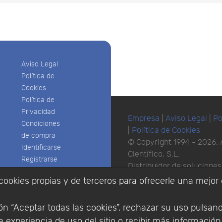
Aviso Legal
Política de
Cookies
Política de
Privacidad
Empresa
|
Aviso Legal
|
Po
Condiciones
|
Política de Cookies
de compra
© Copyright 1994 - 2026. 
Identificarse
Científico, S.L.
Registrarse
Distribuidor de solucione
España y Portugal.
cookies propias y de terceros para ofrecerle una mejor 
n “Aceptar todas las cookies”, rechazar su uso pulsan
 experiencia de uso del sitio o recibir más informació