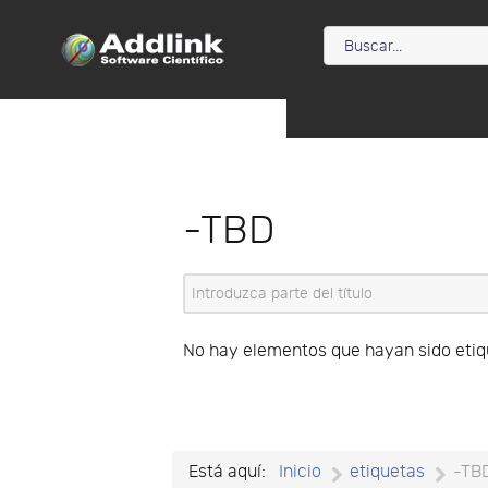
-TBD
Introduzca parte del título
No hay elementos que hayan sido eti
Está aquí:
Inicio
etiquetas
-TB