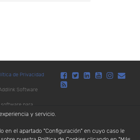
lítica de Privacidad
Addlink Software
s software para
experiencia y servicio.
do en el apartado "Configuración" en cuyo caso le
n sobre nuestra
Política de Cookies
clicando en "Más