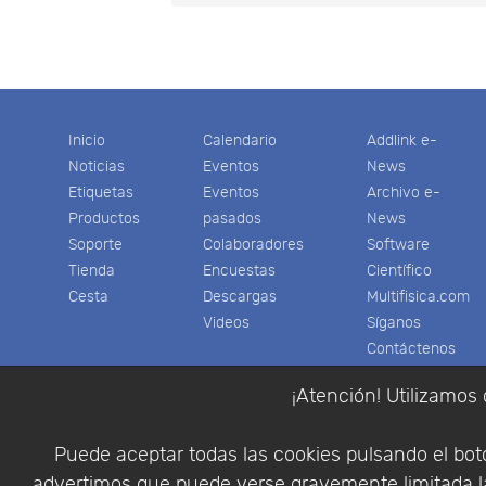
Inicio
Calendario
Addlink e-
Noticias
Eventos
News
Etiquetas
Eventos
Archivo e-
Productos
pasados
News
Soporte
Colaboradores
Software
Tienda
Encuestas
Científico
Cesta
Descargas
Multifisica.com
Videos
Síganos
Contáctenos
Empresa
¡Atención! Utilizamos 
Puede aceptar todas las cookies pulsando el botó
advertimos que puede verse gravemente limitada la